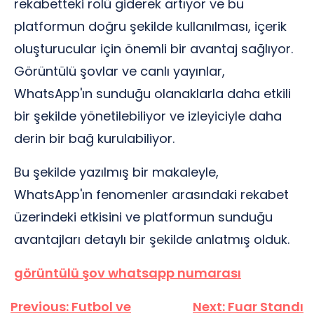
rekabetteki rolü giderek artıyor ve bu
platformun doğru şekilde kullanılması, içerik
oluşturucular için önemli bir avantaj sağlıyor.
Görüntülü şovlar ve canlı yayınlar,
WhatsApp'ın sunduğu olanaklarla daha etkili
bir şekilde yönetilebiliyor ve izleyiciyle daha
derin bir bağ kurulabiliyor.
Bu şekilde yazılmış bir makaleyle,
WhatsApp'ın fenomenler arasındaki rekabet
üzerindeki etkisini ve platformun sunduğu
avantajları detaylı bir şekilde anlatmış olduk.
görüntülü şov whatsapp numarası
Yazı
Previous:
Futbol ve
Next:
Fuar Standı