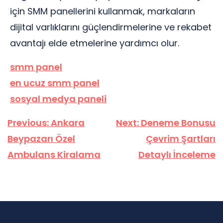
için SMM panellerini kullanmak, markaların
dijital varlıklarını güçlendirmelerine ve rekabet
avantajı elde etmelerine yardımcı olur.
smm panel
en ucuz smm panel
sosyal medya paneli
Yazı
Previous:
Ankara
Next:
Deneme Bonusu
gezinmesi
Beypazarı Özel
Çevrim Şartları
Ambulans Kiralama
Detaylı İnceleme