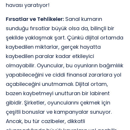
havası yaratıyor!
Fırsatlar ve Tehlikeler:
Sanal kumarın
sunduğu fırsatlar büyük olsa da, bilinçli bir
şekilde yaklaşmak şart. Çünkü dijital ortamda
kaybedilen miktarlar, gerçek hayatta
kaybedilen paralar kadar etkileyici
olmayabilir. Oyuncular, bu oyunların bağımlılık
yapabileceğini ve ciddi finansal zararlara yol
açabileceğini unutmamalı. Dijital ortam,
bazen kaybetmeyi unutturan bir labirent
gibidir. Şirketler, oyuncularını çekmek için
çeşitli bonuslar ve kampanyalar sunuyor.
Ancak, bu tür cazibeler, dikkatli