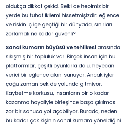
oldukça dikkat çekici. Belki de hepimiz bir
yerde bu tuhaf ikilemi hissetmişizdir: eğlence
ve riskin iç içe geçtiği bir dünyada, sınırları
zorlamak ne kadar güvenli?
Sanal kumarın büyüsü ve tehlikesi
arasında
sıkışmış bir topluluk var. Birçok insan için bu
platformlar, çeşitli oyunlarla dolu, heyecan
verici bir eğlence alanı sunuyor. Ancak işler
çoğu zaman pek de yolunda gitmiyor.
Kaybetme korkusu, insanların bir o kadar
kazanma hayaliyle birleşince başa çıkılması
zor bir sonuca yol açabiliyor. Burada, neden
bu kadar çok kişinin sanal kumara yöneldiğini