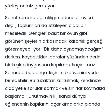
yüzleşmemiz gerekiyor.
Sanal kumar bağımlılığı, sadece bireyleri
değil, toplumları da etkileyen ciddi bir
meseledir. Gençler, basit bir oyun gibi
görünen şeylerin arkasındaki karanlık gerçeği
göremeyebiliyor. “Bir daha oynamayacağım”
derken, kaybettikleri paralar yüzünden derin
bir keşke duygusuna kapılmak kaçınılmaz.
Sonunda bu döngü, kişinin özgüvenini yerle
bir edebilir. Bu tuzaktan kurtulmak, kendinize
ciddiyetle sorular sormak ve sınırlar koymakla
başlamalı. Unutmayın ki, sanal dünya
eğlencenin kapılarını açar ama arka planda