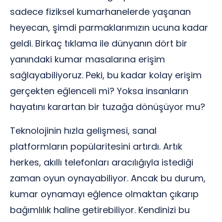
sadece fiziksel kumarhanelerde yaşanan
heyecan, şimdi parmaklarımızın ucuna kadar
geldi. Birkaç tıklama ile dünyanın dört bir
yanındaki kumar masalarına erişim
sağlayabiliyoruz. Peki, bu kadar kolay erişim
gerçekten eğlenceli mi? Yoksa insanların
hayatını karartan bir tuzağa dönüşüyor mu?
Teknolojinin hızla gelişmesi, sanal
platformların popülaritesini artırdı. Artık
herkes, akıllı telefonları aracılığıyla istediği
zaman oyun oynayabiliyor. Ancak bu durum,
kumar oynamayı eğlence olmaktan çıkarıp
bağımlılık haline getirebiliyor. Kendinizi bu