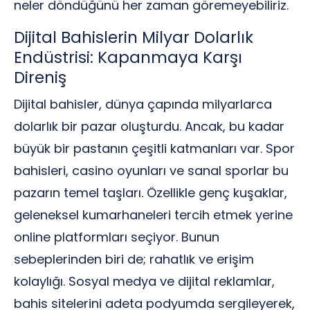
neler döndüğünü her zaman göremeyebiliriz.
Dijital Bahislerin Milyar Dolarlık
Endüstrisi: Kapanmaya Karşı
Direniş
Dijital bahisler, dünya çapında milyarlarca
dolarlık bir pazar oluşturdu. Ancak, bu kadar
büyük bir pastanın çeşitli katmanları var. Spor
bahisleri, casino oyunları ve sanal sporlar bu
pazarın temel taşları. Özellikle genç kuşaklar,
geleneksel kumarhaneleri tercih etmek yerine
online platformları seçiyor. Bunun
sebeplerinden biri de; rahatlık ve erişim
kolaylığı. Sosyal medya ve dijital reklamlar,
bahis sitelerini adeta podyumda sergileyerek,