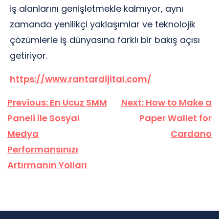
iş alanlarını genişletmekle kalmıyor, aynı
zamanda yenilikçi yaklaşımlar ve teknolojik
çözümlerle iş dünyasına farklı bir bakış açısı
getiriyor.
https://www.rantardijital.com/
Yazı
Previous:
En Ucuz SMM
Next:
How to Make a
gezinmesi
Paneli ile Sosyal
Paper Wallet for
Medya
Cardano
Performansınızı
Artırmanın Yolları