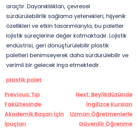
araçtır. Dayanıklılıkları, çevresel
sürdürülebilirlik sağlama yetenekleri, hijyenik
özellikleri ve etkin tasarımlarıyla, bu paletler
lojistik süreçlerine değer katmaktadır. Lojistik
endüstrisi, geri dönüştürülebilir plastik
paletleri benimseyerek daha sürdürülebilir ve
verimli bir gelecek inşa etmektedir.
plastik palet
Yazı
Previous:
Tıp
Next:
Beylikdüzünde
gezinmesi
Fakültesinde
İngilizce Kursları
Akademik Başarı İçin
Uzman Öğretmenlerle
İpuçları
Güvenilir Öğrenme