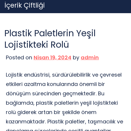
Skip
İçerik Çiftliği
to
content
Plastik Paletlerin Yeşil
Lojistikteki Rolü
Posted on
Nisan 19, 2024
by
admin
Lojistik endüstrisi, sürdürülebilirlik ve çevresel
etkileri azaltma konularında önemli bir
dönüşüm sürecinden geçmektedir. Bu
bağlamda, plastik paletlerin yeşil lojistikteki
rolü giderek artan bir şekilde önem
kazanmaktadır. Plastik paletler, taşımacılık ve
depolama süreçlerinde çeşitli avantajlar