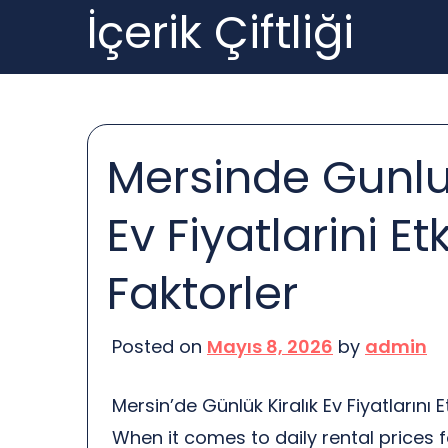
İçerik Çiftliği
Skip
to
content
Mersinde Gunluk
Ev Fiyatlarini Et
Faktorler
Posted on
Mayıs 8, 2026
by
admin
Mersin’de Günlük Kiralık Ev Fiyatlarını E
When it comes to daily rental prices 