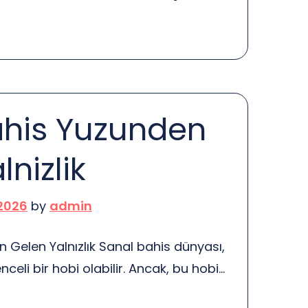
i, birbirlerini nasıl desteklediğini ve
 varlık oluşturmak için bu iki alanın
 İstanbul, tarihi ve kültürel
 bir şehir. Ancak, günümüzde başarılı
zellikler yeterli değil. Çevrimiçi varlık
ahis Yuzunden
nizlik
 2026
by
admin
 Gelen Yalnızlık Sanal bahis dünyası,
nceli bir hobi olabilir. Ancak, bu hobi
yalnızlık ve sosyal izolasyon gibi