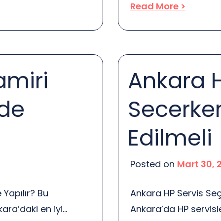
Read More >
tkili ürün sayfası
temperature can be 
ünsenize, bir ürün
those costs down wit
e kadar önemli! Hızlı
into some practical s
te bu noktada ürün
amiri
Ankara H
de
Secerken
Edilmeli
Posted on
Mart 30, 
 Yapılır? Bu
Ankara HP Servis Seç
ara’daki en iyi
Ankara’da HP servisl