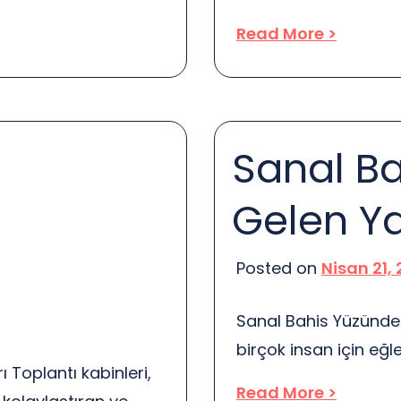
rstanding these
nasıl entegre edildiğin
Read More >
ntal market more
başarılı bir çevrimiçi
rices? Let’s dive in!
önemini keşfedeceğiz.
 is crucial. Homes
zenginlikleriyle dolu
olmak için sadece bu ö
Sanal B
oluşturmak […]
Gelen Yal
Posted on
Nisan 21,
Sanal Bahis Yüzünden
birçok insan için eğle
 Toplantı kabinleri,
aşırıya kaçıldığında, 
Read More >