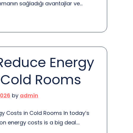
anmanın sağladığı avantajlar ve
ikle web hosting ve uygulama
nde önemli bir rol oynamaktadır. VPS,
ak, kullanıcıya daha fazla kontrol ve
sunar. Ancak, her şeyde olduğu gibi,
tajları vardır. İlk olarak,
Reduce Energy
elim. Özelleştirme ve Kontrol […]
n Cold Rooms
2026
by
admin
y Costs in Cold Rooms In today’s
on energy costs is a big deal.
ooms, where maintaining a low