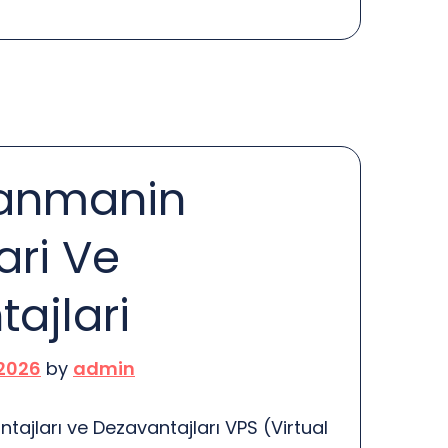
urabilir. Bu yazıda, sanal bahislerin
isini ele alacağız. Belki de bir zamanlar
li vakit geçirirken, şimdi yalnız
başında saatler geçiriyorsunuz. Bu
lanmanin
ari Ve
ajlari
 2026
by
admin
tajları ve Dezavantajları VPS (Virtual