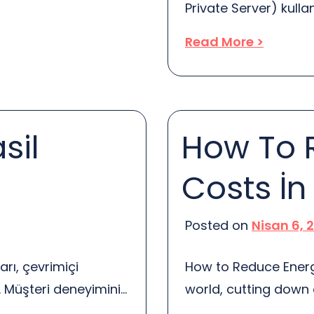
Private Server) kull
tkıda bulunur. Bu,
dezavantajlar, özell
…]
Read More >
barındırma süreçleri
sanal bir sunucu olar
özelleştirme imkanı 
bunun da bazı dezavan
sil
How To 
avantajlardan bahsed
Costs İ
Posted on
Nisan 6, 
rı, çevrimiçi
How to Reduce Energ
. Müşteri deneyimini
world, cutting down 
 ve tasarım
Especially in cold r