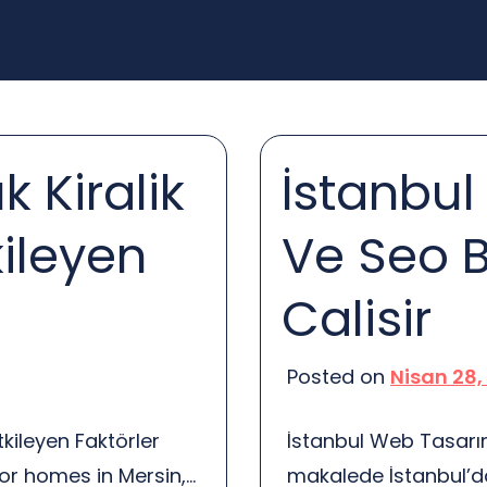
 Kiralik
İstanbu
kileyen
Ve Seo Bi
Calisir
Posted on
Nisan 28,
tkileyen Faktörler
İstanbul Web Tasarım 
for homes in Mersin,
makalede İstanbul’da