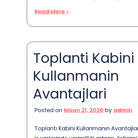
several factors come into play. Unde
Read More >
factors can help you navigate the re
effectively. So, what influences these p
First off, the location of the property
situated near […]
Toplanti Kabini
Kullanmanin
Avantajlari
Posted on
Nisan 21, 2026
by
admin
Toplantı Kabini Kullanmanın Avantajları