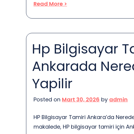
Read More >
unsurlarıyla donatılmalıdır. Bu yazıda e
oluşturma ipuçları ele alınacaktır. Düş
sayfasına girdiğinizde, ilk izleniminiz n
bir şekilde karar vermek istersiniz. İş
Hp Bilgisayar T
sayfanız devreye giriyor. Bir […]
Ankarada Nere
Yapilir
Posted on
Mart 30, 2026
by
admin
HP Bilgisayar Tamiri Ankara’da Nerede
makalede, HP bilgisayar tamiri için Ank