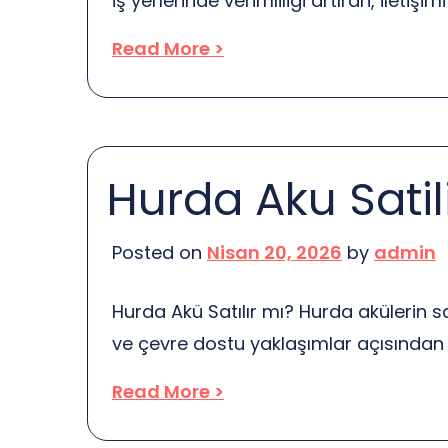
iş yerlerinde verimliliği artıran, iletişi
gizliliği sağlayan alanlardır. Hayal edi
Read More >
çalışıyorsunuz. Telefonlar çalıyor, ins
durumda, önemli bir görüşme yapmanı
düşünün. İşte tam burada toplantı kab
giriyor. Bu özel alanlar, hem sessiz 
Hurda Aku Satili
de dikkat dağıtıcı unsurları minimuma
Posted on
Nisan 20, 2026
by
admin
Hurda Akü Satılır mı? Hurda akülerin s
ve çevre dostu yaklaşımlar açısından 
Peki, bu aküleri satmak gerçekten m
Read More >
Ancak, bu süreçte dikkat edilmesi ger
var. İlk olarak, hurda akülerin satışı