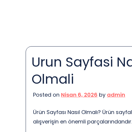
sağlamaz; aynı zamanda doğaya da ka
hem cebinize hem de gezegenimize [
Urun Sayfasi Na
Olmali
Posted on
Nisan 6, 2026
by
admin
Ürün Sayfası Nasıl Olmalı? Ürün sayfala
alışverişin en önemli parçalarındandır
artırmak için doğru bilgiler, görseller