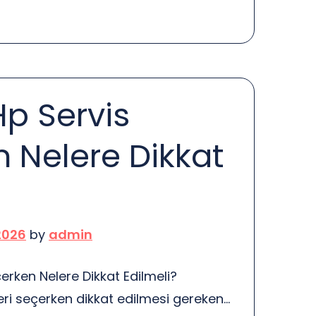
a challenge. So, how can you keep
hout sacrificing efficiency? Let’s dive
trategies that can help. First off, […]
p Servis
 Nelere Dikkat
2026
by
admin
erken Nelere Dikkat Edilmeli?
eri seçerken dikkat edilmesi gereken