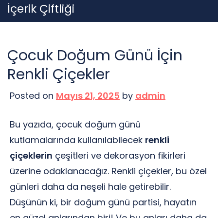
Skip
İçerik Çiftliği
to
content
Çocuk Doğum Günü İçin
Renkli Çiçekler
Posted on
Mayıs 21, 2025
by
admin
Bu yazıda, çocuk doğum günü
kutlamalarında kullanılabilecek
renkli
çiçeklerin
çeşitleri ve dekorasyon fikirleri
üzerine odaklanacağız. Renkli çiçekler, bu özel
günleri daha da neşeli hale getirebilir.
Düşünün ki, bir doğum günü partisi, hayatın
en güzel anlarından biri! Ve bu anları daha da