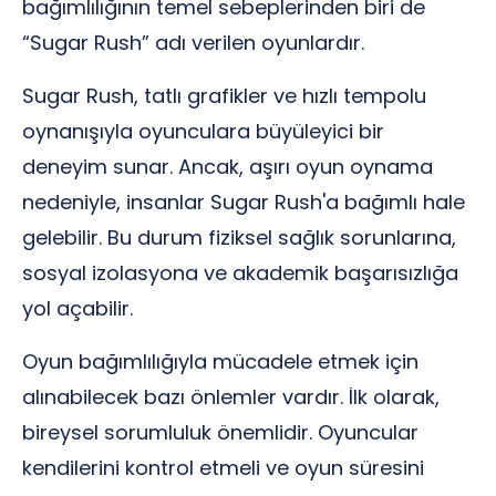
bağımlılığının temel sebeplerinden biri de
“Sugar Rush” adı verilen oyunlardır.
Sugar Rush, tatlı grafikler ve hızlı tempolu
oynanışıyla oyunculara büyüleyici bir
deneyim sunar. Ancak, aşırı oyun oynama
nedeniyle, insanlar Sugar Rush'a bağımlı hale
gelebilir. Bu durum fiziksel sağlık sorunlarına,
sosyal izolasyona ve akademik başarısızlığa
yol açabilir.
Oyun bağımlılığıyla mücadele etmek için
alınabilecek bazı önlemler vardır. İlk olarak,
bireysel sorumluluk önemlidir. Oyuncular
kendilerini kontrol etmeli ve oyun süresini