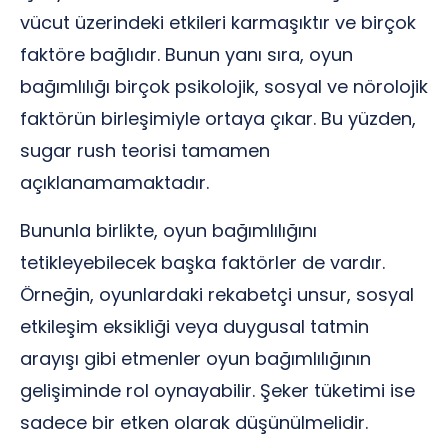
vücut üzerindeki etkileri karmaşıktır ve birçok
faktöre bağlıdır. Bunun yanı sıra, oyun
bağımlılığı birçok psikolojik, sosyal ve nörolojik
faktörün birleşimiyle ortaya çıkar. Bu yüzden,
sugar rush teorisi tamamen
açıklanamamaktadır.
Bununla birlikte, oyun bağımlılığını
tetikleyebilecek başka faktörler de vardır.
Örneğin, oyunlardaki rekabetçi unsur, sosyal
etkileşim eksikliği veya duygusal tatmin
arayışı gibi etmenler oyun bağımlılığının
gelişiminde rol oynayabilir. Şeker tüketimi ise
sadece bir etken olarak düşünülmelidir.