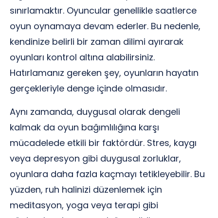
sınırlamaktır. Oyuncular genellikle saatlerce
oyun oynamaya devam ederler. Bu nedenle,
kendinize belirli bir zaman dilimi ayırarak
oyunları kontrol altına alabilirsiniz.
Hatırlamanız gereken şey, oyunların hayatın
gerçekleriyle denge içinde olmasıdır.
Aynı zamanda, duygusal olarak dengeli
kalmak da oyun bağımlılığına karşı
mücadelede etkili bir faktördür. Stres, kaygı
veya depresyon gibi duygusal zorluklar,
oyunlara daha fazla kaçmayı tetikleyebilir. Bu
yüzden, ruh halinizi düzenlemek için
meditasyon, yoga veya terapi gibi