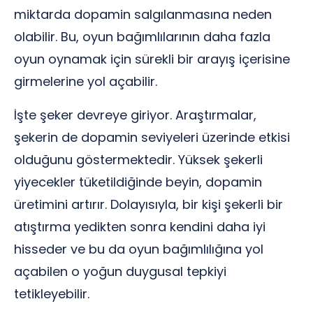
miktarda dopamin salgılanmasına neden
olabilir. Bu, oyun bağımlılarının daha fazla
oyun oynamak için sürekli bir arayış içerisine
girmelerine yol açabilir.
İşte şeker devreye giriyor. Araştırmalar,
şekerin de dopamin seviyeleri üzerinde etkisi
olduğunu göstermektedir. Yüksek şekerli
yiyecekler tüketildiğinde beyin, dopamin
üretimini artırır. Dolayısıyla, bir kişi şekerli bir
atıştırma yedikten sonra kendini daha iyi
hisseder ve bu da oyun bağımlılığına yol
açabilen o yoğun duygusal tepkiyi
tetikleyebilir.