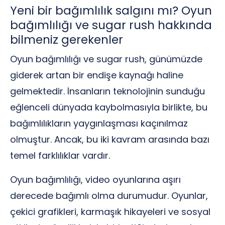
Yeni bir bağımlılık salgını mı? Oyun
bağımlılığı ve sugar rush hakkında
bilmeniz gerekenler
Oyun bağımlılığı ve sugar rush, günümüzde
giderek artan bir endişe kaynağı haline
gelmektedir. İnsanların teknolojinin sunduğu
eğlenceli dünyada kaybolmasıyla birlikte, bu
bağımlılıkların yaygınlaşması kaçınılmaz
olmuştur. Ancak, bu iki kavram arasında bazı
temel farklılıklar vardır.
Oyun bağımlılığı, video oyunlarına aşırı
derecede bağımlı olma durumudur. Oyunlar,
çekici grafikleri, karmaşık hikayeleri ve sosyal