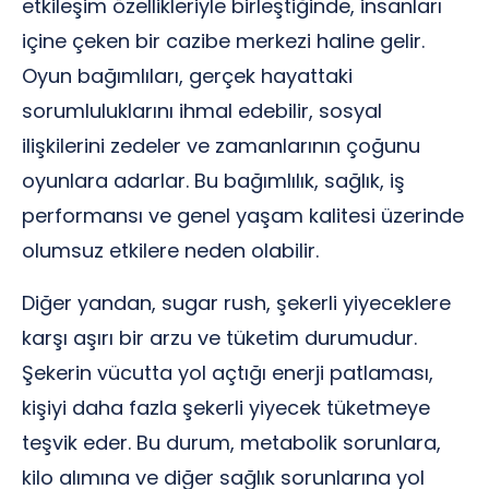
etkileşim özellikleriyle birleştiğinde, insanları
içine çeken bir cazibe merkezi haline gelir.
Oyun bağımlıları, gerçek hayattaki
sorumluluklarını ihmal edebilir, sosyal
ilişkilerini zedeler ve zamanlarının çoğunu
oyunlara adarlar. Bu bağımlılık, sağlık, iş
performansı ve genel yaşam kalitesi üzerinde
olumsuz etkilere neden olabilir.
Diğer yandan, sugar rush, şekerli yiyeceklere
karşı aşırı bir arzu ve tüketim durumudur.
Şekerin vücutta yol açtığı enerji patlaması,
kişiyi daha fazla şekerli yiyecek tüketmeye
teşvik eder. Bu durum, metabolik sorunlara,
kilo alımına ve diğer sağlık sorunlarına yol