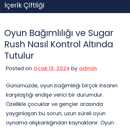
Skip
İçerik Çiftliği
to
content
Oyun Bağımlılığı ve Sugar
Rush Nasıl Kontrol Altında
Tutulur
Posted on
Ocak 13, 2024
by
admin
Günümüzde, oyun bağımlılığı birçok insanın
karşılaştığı endişe verici bir durumdur.
Özellikle çocuklar ve gençler arasında
yaygınlaşan bu sorun, uzun süreli oyun
oynama alışkanlığından kaynaklanır. Oyun