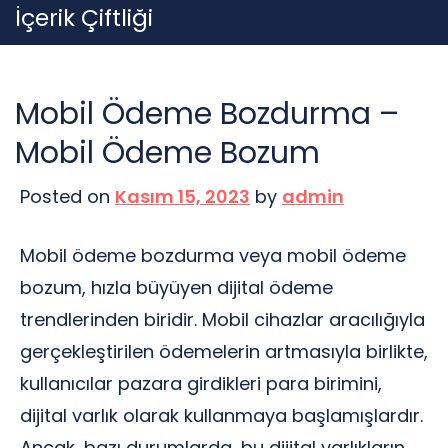
Skip
İçerik Çiftliği
to
content
Mobil Ödeme Bozdurma –
Mobil Ödeme Bozum
Posted on
Kasım 15, 2023
by
admin
Mobil ödeme bozdurma veya mobil ödeme
bozum, hızla büyüyen dijital ödeme
trendlerinden biridir. Mobil cihazlar aracılığıyla
gerçekleştirilen ödemelerin artmasıyla birlikte,
kullanıcılar pazara girdikleri para birimini,
dijital varlık olarak kullanmaya başlamışlardır.
Ancak, bazı durumlarda, bu dijital varlıkların