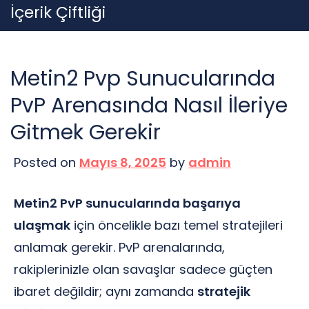
Skip
İçerik Çiftliği
to
content
Metin2 Pvp Sunucularında
PvP Arenasında Nasıl İleriye
Gitmek Gerekir
Posted on
Mayıs 8, 2025
by
admin
Metin2 PvP sunucularında başarıya
ulaşmak
için öncelikle bazı temel stratejileri
anlamak gerekir. PvP arenalarında,
rakiplerinizle olan savaşlar sadece güçten
ibaret değildir; aynı zamanda
stratejik