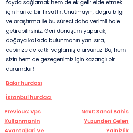
fayda sağlamak hem de ek gelir elde etmek
için harika bir fırsattır. Unutmayın, doğru bilgi
ve araştırma ile bu süreci daha verimli hale
getirebilirsiniz. Geri dönüşüm yaparak,
doğaya katkıda bulunmanın yanı sıra,
cebinize de katkı sağlamış olursunuz. Bu, hem
sizin hem de gezegenimiz için kazançlı bir
durumdur!
Bakır hurdası
İstanbul hurdacı
Yazı
Previous:
Vps
Next:
Sanal Bahis
gezinmesi
Kullanmanin
Yuzunden Gelen
Avantajlari Ve
Yalnizlik