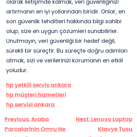
olarak iletişimde kalmak, veri güvenliğinizi
artırmanın en iyi yollarından biridir. Onlar, en
son güvenlik tehditleri hakkında bilgi sahibi
olup, size en uygun çözümleri sunabilirler.
Unutmayın, veri güvenliği bir hedef değil,
sürekli bir süreçtir. Bu süreçte doğru adımları
atmak, sizi ve verilerinizi korumanın en etkili
yoludur.
hp yetkili servis ankara
hp müşteri hizmetleri
hp servisi ankara
Yazı
Previous:
Araba
Next:
Lenovo Laptop
gezinmesi
Parcalarinin Omru Ne
Klavye Tusu