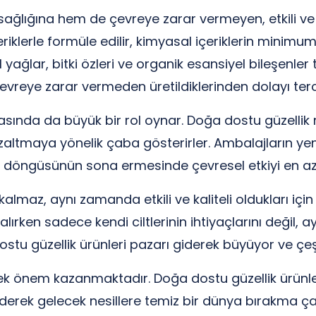
sağlığına hem de çevreye zarar vermeyen, etkili ve g
eriklerle formüle edilir, kimyasal içeriklerin minim
ağlar, bitki özleri ve organik esansiyel bileşenler te
evreye zarar vermeden üretildiklerinden dolayı tercih
asında da büyük bir rol oynar. Doğa dostu güzellik m
azaltmaya yönelik çaba gösterirler. Ambalajların yeni
m döngüsünün sona ermesinde çevresel etkiyi en aza 
maz, aynı zamanda etkili ve kaliteli oldukları için 
ın alırken sadece kendi ciltlerinin ihtiyaçlarını değ
stu güzellik ürünleri pazarı giderek büyüyor ve çeşi
rek önem kazanmaktadır. Doğa dostu güzellik ürünleri
derek gelecek nesillere temiz bir dünya bırakma ça