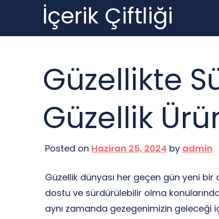
İçerik Çiftliği
Skip
to
content
Güzellikte S
Güzellik Ürü
Posted on
Haziran 25, 2024
by
admin
Güzellik dünyası her geçen gün yeni bir 
dostu ve sürdürülebilir olma konularında
aynı zamanda gezegenimizin geleceği için