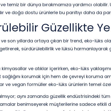
şil ve temiz bir dünya bırakmamıza yardımcı olabilir
ıdır ve doğa dostu ürünlerle bu parıltıyı daha da parla
ülebilir Güzellikte Ye
or ve son yıllarda ortaya çıkan bir trend, eko-lüks o
getirerek, sürdürülebilirlik ve lüksü harmanlayarak g
rlı kimyasallar ve atıklar içerirken, eko-lüks yaklaşım
cilt sağlığını korumak için hem de çevreyi koruma am
ar ve vegan formüller eko-lüks ürünlerin temel özelli
 kalmıyor; aynı zamanda güzellik endüstrisindeki tü
ulamalar benimseyerek müşterilerine sadece etkili 