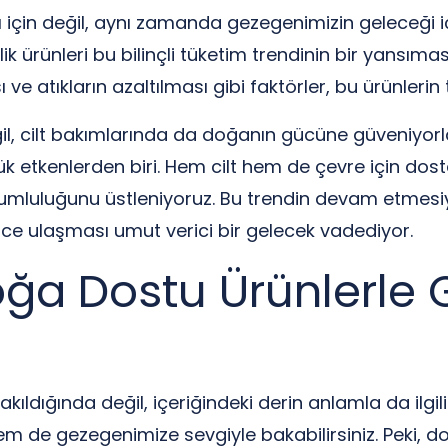
arı için değil, aynı zamanda gezegenimizin geleceğ
lik ürünleri bu bilinçli tüketim trendinin bir yansıma
ı ve atıkların azaltılması gibi faktörler, bu ürünler
l, cilt bakımlarında da doğanın gücüne güveniyorlar.
yük etkenlerden biri. Hem cilt hem de çevre için do
luluğunu üstleniyoruz. Bu trendin devam etmesiyle 
nce ulaşması umut verici bir gelecek vadediyor.
Doğa Dostu Ürünlerle
dığında değil, içeriğindeki derin anlamla da ilgili
 hem de gezegenimize sevgiyle bakabilirsiniz. Peki,