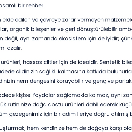
samlı bir rehber.
elde edilen ve çevreye zarar vermeyen malzemeler k
ğlar, organik bileşenler ve geri dönüştürülebilir amb
z için değil, aynı zamanda ekosistem için de iyidir;
mı azalır.
ünleri, hassas ciltler için de idealdir. Sentetik bil
ede cildinizin sağlıklı kalmasına katkıda bulunurlar
ildinizin nem dengesini koruyabilir ve genç ve parla
sadece kişisel faydalar sağlamakla kalmaz, aynı za
lük rutininize doğa dostu ürünleri dahil ederek küçü
 tüm gezegenimiz için bir adım ileriye doğru atılmış 
i oluşturmak, hem kendinize hem de doğaya karşı ol