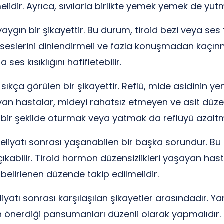
lidir. Ayrıca, sıvılarla birlikte yemek yemek de yutm
aygın bir şikayettir. Bu durum, tiroid bezi veya ses
, seslerini dinlendirmeli ve fazla konuşmadan kaçınm
es kısıklığını hafifletebilir.
sıkça görülen bir şikayettir. Reflü, mide asidinin
an hastalar, mideyi rahatsız etmeyen ve asit düzey
 bir şekilde oturmak veya yatmak da reflüyü azaltm
eliyatı sonrası yaşanabilen bir başka sorundur. Bu 
kabilir. Tiroid hormon düzensizlikleri yaşayan hast
 belirlenen düzende takip edilmelidir.
yatı sonrası karşılaşılan şikayetler arasındadır. Y
 önerdiği pansumanları düzenli olarak yapmalıdır. A