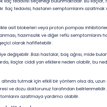
k ilaç tedavisi seçeneği bulunmaktadır. Bu ilaçlar,
ılır. İlaç tedavisi, hastanın semptomlarını azaltmak v
ikle asit blokerleri veya proton pompası inhibitörleri
nması, hazımsızlık ve diğer reflü semptomlarını hafi
ici olarak hafifletebilir.
şiye değişebilir. Bazı hastalar, baş ağrısı, mide bulan
arda, ilaçlar ciddi yan etkilere neden olabilir, bu 
 altında tutmak için etkili bir yöntem olsa da, uzun 
 süresi ve dozu doktorunuz tarafından belirlenmelidi
ptomlarını azaltmaya yardımcı olabilir.