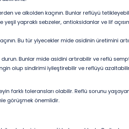
lerden ve alkolden kaçının. Bunlar reflüyü tetikleyebil
e yeşil yapraklı sebzeler, antioksidanlar ve lif açısı
açının. Bu tür yiyecekler mide asidinin üretimini art
urun. Bunlar mide asidini artırabilir ve reflü sempto
engin olup sindirimi iyileştirebilir ve reflüyü azalta
yin farklı toleransları olabilir. Reflü sorunu yaşayan 
enle görüşmek önemlidir.