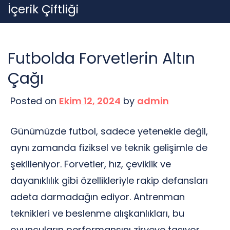
Skip
İçerik Çiftliği
to
content
Futbolda Forvetlerin Altın
Çağı
Posted on
Ekim 12, 2024
by
admin
Günümüzde futbol, sadece yetenekle değil,
aynı zamanda fiziksel ve teknik gelişimle de
şekilleniyor. Forvetler, hız, çeviklik ve
dayanıklılık gibi özellikleriyle rakip defansları
adeta darmadağın ediyor. Antrenman
teknikleri ve beslenme alışkanlıkları, bu
oyuncuların performansını zirveye taşıyor.