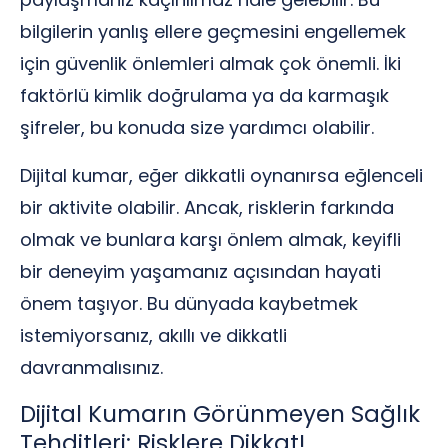
bilgilerin yanlış ellere geçmesini engellemek
için güvenlik önlemleri almak çok önemli. İki
faktörlü kimlik doğrulama ya da karmaşık
şifreler, bu konuda size yardımcı olabilir.
Dijital kumar, eğer dikkatli oynanırsa eğlenceli
bir aktivite olabilir. Ancak, risklerin farkında
olmak ve bunlara karşı önlem almak, keyifli
bir deneyim yaşamanız açısından hayati
önem taşıyor. Bu dünyada kaybetmek
istemiyorsanız, akıllı ve dikkatli
davranmalısınız.
Dijital Kumarın Görünmeyen Sağlık
Tehditleri: Risklere Dikkat!