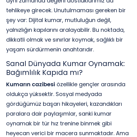
aynı zamanda değerli dostluklarımız da
tehlikeye girecek. Unutulmaması gereken bir
şey var: Dijital kumar, mutluluğun değil,
yalnızlığın kapılarını aralayabilir. Bu noktada,
dikkatli olmak ve sınırlar koymak, sağlıklı bir
yaşam sürdürmenin anahtarıdır.
Sanal Dünyada Kumar Oynamak:
Bağımlılık Kapıda mı?
Kumarın cazibesi
özellikle gençler arasında
oldukça yüksektir. Sosyal medyada
gördüğümüz başarı hikayeleri, kazandıkları
paralara dair paylaşımlar, sanki kumar
oynamak bir tür hız trenine binmek gibi
heyecan verici bir macera sunmaktadır. Ama