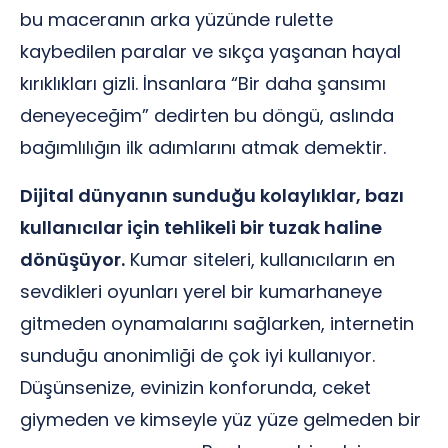
bu maceranın arka yüzünde rulette
kaybedilen paralar ve sıkça yaşanan hayal
kırıklıkları gizli. İnsanlara “Bir daha şansımı
deneyeceğim” dedirten bu döngü, aslında
bağımlılığın ilk adımlarını atmak demektir.
Dijital dünyanın sunduğu kolaylıklar, bazı
kullanıcılar için tehlikeli bir tuzak haline
dönüşüyor.
Kumar siteleri, kullanıcıların en
sevdikleri oyunları yerel bir kumarhaneye
gitmeden oynamalarını sağlarken, internetin
sunduğu anonimliği de çok iyi kullanıyor.
Düşünsenize, evinizin konforunda, ceket
giymeden ve kimseyle yüz yüze gelmeden bir