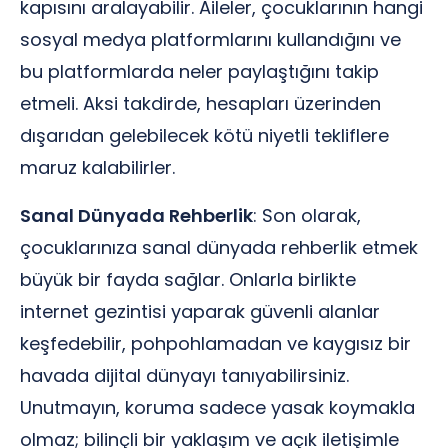
kapısını aralayabilir. Aileler, çocuklarının hangi
sosyal medya platformlarını kullandığını ve
bu platformlarda neler paylaştığını takip
etmeli. Aksi takdirde, hesapları üzerinden
dışarıdan gelebilecek kötü niyetli tekliflere
maruz kalabilirler.
Sanal Dünyada Rehberlik
: Son olarak,
çocuklarınıza sanal dünyada rehberlik etmek
büyük bir fayda sağlar. Onlarla birlikte
internet gezintisi yaparak güvenli alanlar
keşfedebilir, pohpohlamadan ve kaygısız bir
havada dijital dünyayı tanıyabilirsiniz.
Unutmayın, koruma sadece yasak koymakla
olmaz; bilinçli bir yaklaşım ve açık iletişimle