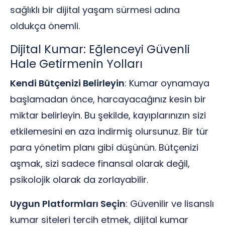
sağlıklı bir dijital yaşam sürmesi adına
oldukça önemli.
Dijital Kumar: Eğlenceyi Güvenli
Hale Getirmenin Yolları
Kendi Bütçenizi Belirleyin
: Kumar oynamaya
başlamadan önce, harcayacağınız kesin bir
miktar belirleyin. Bu şekilde, kayıplarınızın sizi
etkilemesini en aza indirmiş olursunuz. Bir tür
para yönetim planı gibi düşünün. Bütçenizi
aşmak, sizi sadece finansal olarak değil,
psikolojik olarak da zorlayabilir.
Uygun Platformları Seçin
: Güvenilir ve lisanslı
kumar siteleri tercih etmek, dijital kumar