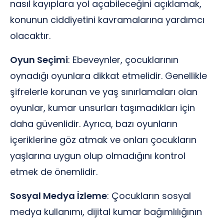
nasıl kayıplara yol açabileceğini açıklamak,
konunun ciddiyetini kavramalarına yardımcı
olacaktır.
Oyun Seçimi
: Ebeveynler, çocuklarının
oynadığı oyunlara dikkat etmelidir. Genellikle
şifrelerle korunan ve yaş sınırlamaları olan
oyunlar, kumar unsurları taşımadıkları için
daha güvenlidir. Ayrıca, bazı oyunların
içeriklerine göz atmak ve onları çocukların
yaşlarına uygun olup olmadığını kontrol
etmek de önemlidir.
Sosyal Medya İzleme
: Çocukların sosyal
medya kullanımı, dijital kumar bağımlılığının