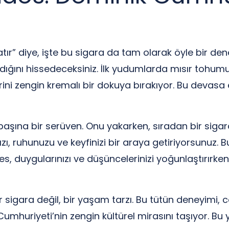
atır” diye, işte bu sigara da tam olarak öyle bir d
dığını hissedeceksiniz. İlk yudumlarda mısır tohumu
ni zengin kremalı bir dokuya bırakıyor. Bu devasa etk
başına bir serüven. Onu yakarken, sıradan bir siga
zı, ruhunuzu ve keyfinizi bir araya getiriyorsunuz. B
efes, duygularınızı ve düşüncelerinizi yoğunlaştırırk
igara değil, bir yaşam tarzı. Bu tütün deneyimi, cö
huriyeti’nin zengin kültürel mirasını taşıyor. Bu y