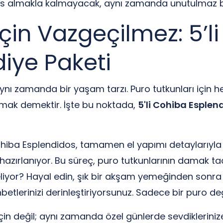
es almakla kalmayacak, aynı zamanda unutulmaz bi
için Vazgeçilmez: 5’l
iye Paketi
aynı zamanda bir yaşam tarzı. Puro tutkunları için he
tmak demektir. İşte bu noktada,
5'li Cohiba Esplen
Cohiba Esplendidos, tamamen el yapımı detaylarıyla 
azırlanıyor. Bu süreç, puro tutkunlarının damak ta
iyor? Hayal edin, şık bir akşam yemeğinden sonra do
etlerinizi derinleştiriyorsunuz. Sadece bir puro değ
 için değil; aynı zamanda özel günlerde sevdiklerin