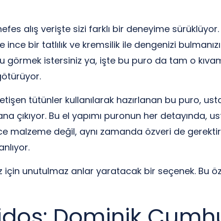
nefes alış verişte sizi farklı bir deneyime sürüklüy
ince bir tatlılık ve kremsilik ile dengenizi bulmanız
nu görmek istersiniz ya, işte bu puro da tam o kıva
götürüyor.
tişen tütünler kullanılarak hazırlanan bu puro, usta
ana çıkıyor. Bu el yapımı puronun her detayında, us
sadece malzeme değil, aynı zamanda özveri de gerektir
nlıyor.
iz için unutulmaz anlar yaratacak bir seçenek. Bu öz
dos: Dominik Cumhur