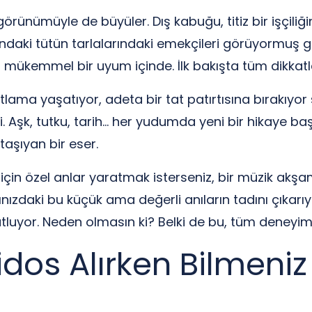
rünümüyle de büyüler. Dış kabuğu, titiz bir işçiliğin
aki tütün tarlalarındaki emekçileri görüyormuş gibi.
 mükemmel bir uyum içinde. İlk bakışta tüm dikkatler
lama yaşatıyor, adeta bir tat patırtısına bırakıyor
. Aşk, tutku, tarih… her yudumda yeni bir hikaye başl
taşıyan bir eser.
 için özel anlar yaratmak isterseniz, bir müzik akş
ınızdaki bu küçük ama değerli anıların tadını çıkar
luyor. Neden olmasın ki? Belki de bu, tüm deneyiml
dos Alırken Bilmeniz