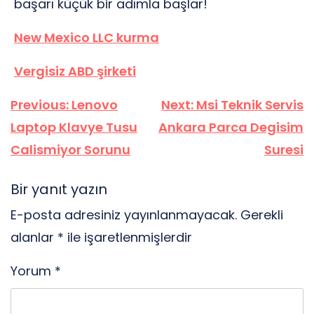
başarı küçük bir adımla başlar!
New Mexico LLC kurma
Vergisiz ABD şirketi
Yazı
Previous:
Lenovo
Next:
Msi Teknik Servis
gezinmesi
Laptop Klavye Tusu
Ankara Parca Degisim
Calismiyor Sorunu
Suresi
Bir yanıt yazın
E-posta adresiniz yayınlanmayacak.
Gerekli
alanlar
*
ile işaretlenmişlerdir
Yorum
*