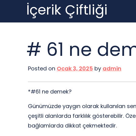
İçerik Çiftliği
Skip
to
content
# 61 ne de
Posted on
Ocak 3, 2025
by
admin
*#61 ne demek?
Günümüzde yaygın olarak kullanılan semb
çeşitli alanlarda farklılık gösterebilir. Ö
bağlamlarda dikkat çekmektedir.