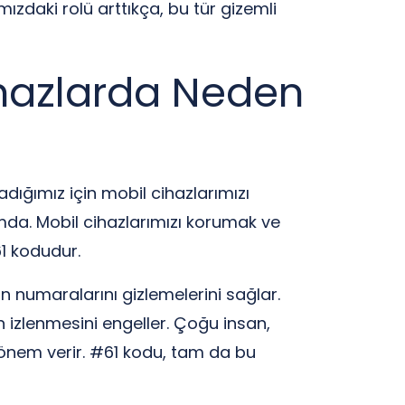
ızdaki rolü arttıkça, bu tür gizemli
ihazlarda Neden
dığımız için mobil cihazlarımızı
mda. Mobil cihazlarımızı korumak ve
61 kodudur.
fon numaralarını gizlemelerini sağlar.
nın izlenmesini engeller. Çoğu insan,
e önem verir. #61 kodu, tam da bu