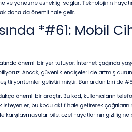
me ve yönetme esnekliği sağlar. Teknolojinin hayatım
k daha da önemli hale gelir.
sında *#61: Mobil C
ında önemli bir yer tutuyor. İnternet çağında yaşa
iyoruz. Ancak, güvenlik endişeleri de artmış duru
eşitli yöntemler geliştirilmiştir. Bunlardan biri de #
ldukça önemli bir araçtır. Bu kod, kullanıcıların tele
mak isteyenler, bu kodu aktif hale getirerek çağrıları
e karşılaşmasalar bile, özel hayatlarının gizliliğin