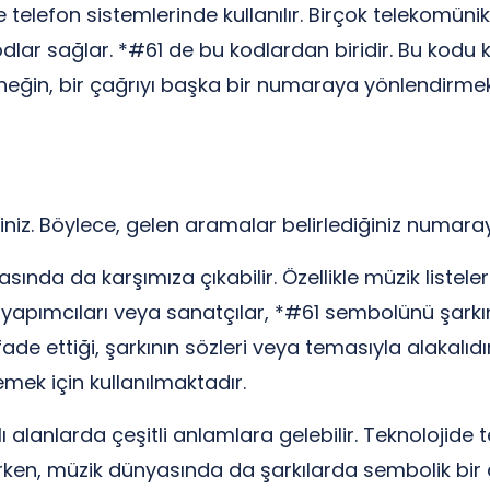
e telefon sistemlerinde kullanılır. Birçok telekomünik
odlar sağlar. *#61 de bu kodlardan biridir. Bu kodu
rneğin, bir çağrıyı başka bir numaraya yönlendirmek
iniz. Böylece, gelen aramalar belirlediğiniz numaray
ında da karşımıza çıkabilir. Özellikle müzik liste
ımcıları veya sanatçılar, *#61 sembolünü şarkının 
e ettiği, şarkının sözleri veya temasıyla alakalıd
ek için kullanılmaktadır.
alanlarda çeşitli anlamlara gelebilir. Teknolojide t
ken, müzik dünyasında da şarkılarda sembolik bir a