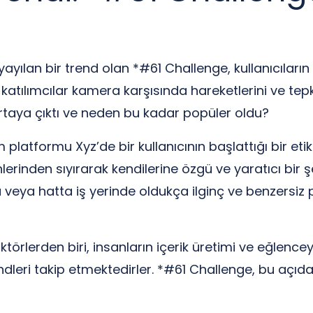
ılan bir trend olan *#61 Challenge, kullanıcıları
atılımcılar kamera karşısında hareketlerini ve tepk
 ortaya çıktı ve neden bu kadar popüler oldu?
platformu Xyz’de bir kullanıcının başlattığı bir etik
inlerinden sıyırarak kendilerine özgü ve yaratıcı bi
ta veya hatta iş yerinde oldukça ilginç ve benzersiz
rlerden biri, insanların içerik üretimi ve eğlenceye o
trendleri takip etmektedirler. *#61 Challenge, bu aç