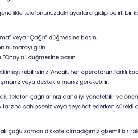
nellikle telefonunuzdaki ayarlara gidip belirli bir k
ama” veya “Çağrı” düğmesine basın.
n numarayı girin.
ya “Onayla” düğmesine basın.
kinleştirebilirsiniz. Ancak, her operatörün farklı ko
şmanız veya destek almanız gerekebilir.
k, telefon çağrılarınızı daha iyi yönetebilir ve önemli
am tarzına sahipseniz veya seyahat ederken sürekli o
cak çoğu zaman dikkate almadığımız gizemli bir rak